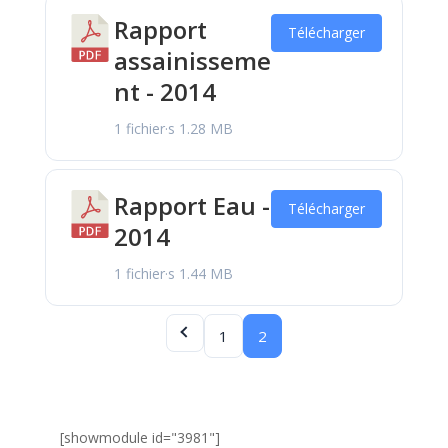
Rapport
Télécharger
assainisseme
nt - 2014
1 fichier·s
1.28 MB
Rapport Eau -
Télécharger
2014
1 fichier·s
1.44 MB
1
2
[showmodule id="3981"]