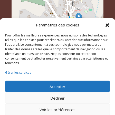
Paramètres des cookies
Pour offrir les meilleures expériences, nous utilisons des technologies
telles que les cookies pour stocker et/ou accéder aux informations sur
l'appareil. Le consentement à ces technologies nous permettra de
traiter des données telles que le comportement de navigation ou les
identifiants uniques sur ce site. Ne pas consentir ou retirer son
Leaflet
, \r\n©
OpenStreetMap
contributeurs
consentement peut affecter négativement certaines caractéristiques et
fonctions.
Gérer les services
© 2023 Mairie de Piana – Réalisation
SITEC
–
Plan du
site
–
Mention Légales
Accepter
Décliner
Voir les préférences