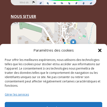
NOUS SITUER
Paramètres des cookies
Pour offrir les meilleures expériences, nous utilisons des technologies
telles que les cookies pour stocker et/ou accéder aux informations sur
l'appareil. Le consentement à ces technologies nous permettra de
traiter des données telles que le comportement de navigation ou les
identifiants uniques sur ce site. Ne pas consentir ou retirer son
Leaflet
, \r\n©
OpenStreetMap
contributeurs
consentement peut affecter négativement certaines caractéristiques et
fonctions.
Gérer les services
© 2023 Mairie de Piana – Réalisation
SITEC
–
Plan du
site
–
Mention Légales