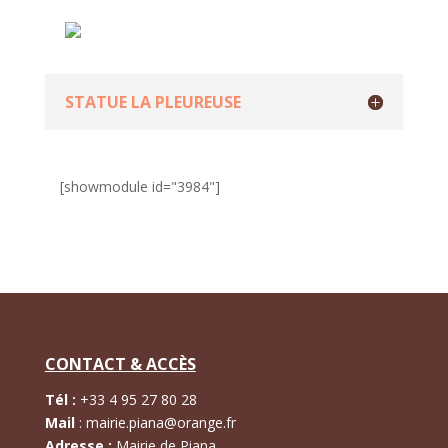
STATUE LA PLEUREUSE
[showmodule id="3984"]
CONTACT & ACCÈS
Tél :
+
33 4 95 27 80 28
Mail
:
mairie.piana@orange.fr
Adresse :
Mairie de Piana