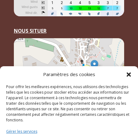
NOUS SITUER
Paramètres des cookies
Pour offrir les meilleures expériences, nous utilisons des technologies
telles que les cookies pour stocker et/ou accéder aux informations sur
l'appareil. Le consentement à ces technologies nous permettra de
traiter des données telles que le comportement de navigation ou les
identifiants uniques sur ce site. Ne pas consentir ou retirer son
Leaflet
, \r\n©
OpenStreetMap
contributeurs
consentement peut affecter négativement certaines caractéristiques et
fonctions.
Gérer les services
© 2023 Mairie de Piana – Réalisation
SITEC
–
Plan du