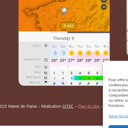
Pour offrir 
cookies pou
à ces techn
comportemen
ou retirer 
fonctions.
023 Mairie de Piana – Réalisation
SITEC
–
Plan du site
–
Mention Lég
Gérer les se