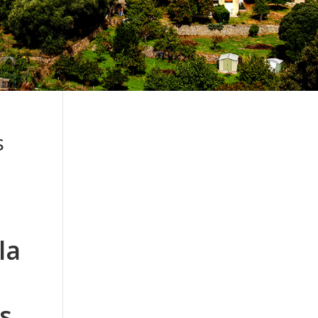
s
la
s