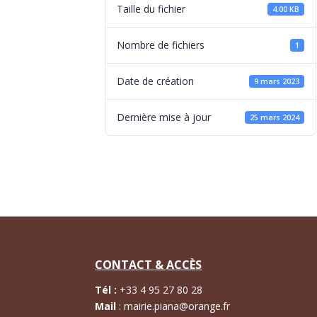
Taille du fichier
4.00 KB
Nombre de fichiers
1
Date de création
9 mars 2023
Dernière mise à jour
25 mars 2024
CONTACT & ACCÈS
Tél :
+
33 4 95 27 80 28
Mail
:
mairie.piana@orange.fr