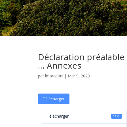
Déclaration préalable 
… Annexes
par
lmarcellini
|
Mar 9, 2023
Télécharger
Télécharger
1141