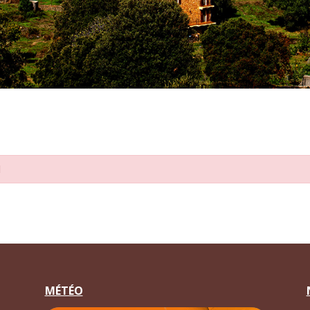
l
MÉTÉO