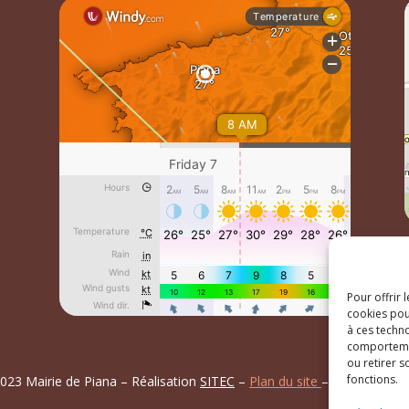
Pour offrir 
cookies pou
à ces techn
comportemen
ou retirer 
fonctions.
023 Mairie de Piana – Réalisation
SITEC
–
Plan du site
–
Mention Lég