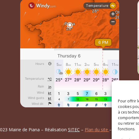
Pour offrir 
cookies pou
à ces techn
comportemen
ou retirer 
fonctions.
023 Mairie de Piana – Réalisation
SITEC
–
Plan du site
–
Mention Lég