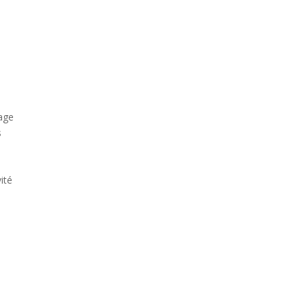
sage
s
ité