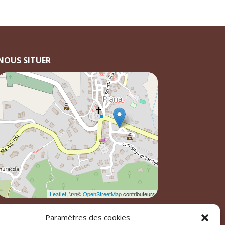
NOUS SITUER
Leaflet
, \r\n©
OpenStreetMap
contributeurs
Paramètres des cookies