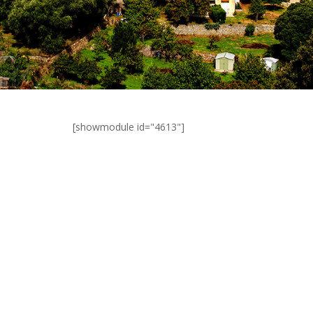
[showmodule id="4613"]