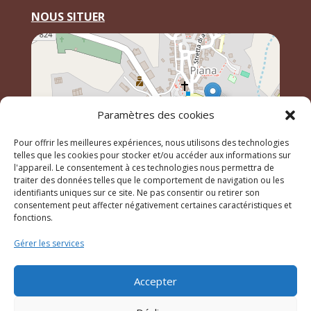
NOUS SITUER
Paramètres des cookies
Pour offrir les meilleures expériences, nous utilisons des technologies
telles que les cookies pour stocker et/ou accéder aux informations sur
l'appareil. Le consentement à ces technologies nous permettra de
traiter des données telles que le comportement de navigation ou les
identifiants uniques sur ce site. Ne pas consentir ou retirer son
Leaflet
, \r\n©
OpenStreetMap
contributeurs
consentement peut affecter négativement certaines caractéristiques et
fonctions.
Gérer les services
© 2023 Mairie de Piana – Réalisation
SITEC
–
Plan du
site
–
Mention Légales
Accepter