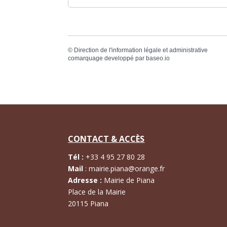
©
Direction de l'information légale et administrative
comarquage developpé par
baseo.io
CONTACT & ACCÈS
Tél :
+
33 4 95 27 80 28
Mail
:
mairie.piana@orange.fr
Adresse :
Mairie de Piana
Place de la Mairie
20115 Piana