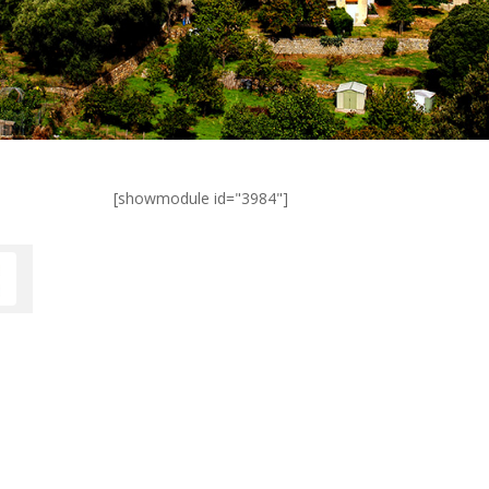
[showmodule id="3984"]