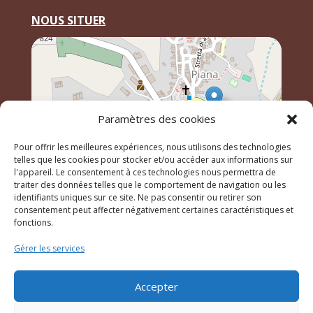
NOUS SITUER
Paramètres des cookies
Pour offrir les meilleures expériences, nous utilisons des technologies
telles que les cookies pour stocker et/ou accéder aux informations sur
l'appareil. Le consentement à ces technologies nous permettra de
traiter des données telles que le comportement de navigation ou les
identifiants uniques sur ce site. Ne pas consentir ou retirer son
Leaflet
, \r\n©
OpenStreetMap
contributeurs
consentement peut affecter négativement certaines caractéristiques et
fonctions.
Gérer les services
© 2023 Mairie de Piana – Réalisation
SITEC
–
Plan du
site
–
Mention Légales
Accepter