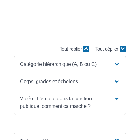
niveau de recrutement. Chaque corps regroupe des
fonctionnaires soumis à un même ensemble de règles,
appelé <a href="https://piana.fr/droits-demarches/?
xml=R17710">statut particulier</a>, fixé par décret.
Chaque fonctionnaire est titulaire, dans son corps, d'un
grade et, dans ce grade, d'un échelon.
Tout replier
Tout déplier
Catégorie hiérarchique (A, B ou C)
Corps, grades et échelons
Vidéo : L'emploi dans la fonction
publique, comment ça marche ?