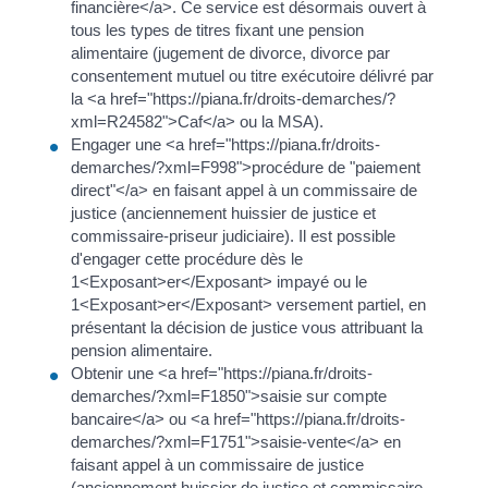
financière</a>. Ce service est désormais ouvert à
tous les types de titres fixant une pension
alimentaire (jugement de divorce, divorce par
consentement mutuel ou titre exécutoire délivré par
la <a href="https://piana.fr/droits-demarches/?
xml=R24582">Caf</a> ou la MSA).
Engager une <a href="https://piana.fr/droits-
demarches/?xml=F998">procédure de "paiement
direct"</a> en faisant appel à un commissaire de
justice (anciennement huissier de justice et
commissaire-priseur judiciaire). Il est possible
d'engager cette procédure dès le
1<Exposant>er</Exposant> impayé ou le
1<Exposant>er</Exposant> versement partiel, en
présentant la décision de justice vous attribuant la
pension alimentaire.
Obtenir une <a href="https://piana.fr/droits-
demarches/?xml=F1850">saisie sur compte
bancaire</a> ou <a href="https://piana.fr/droits-
demarches/?xml=F1751">saisie-vente</a> en
faisant appel à un commissaire de justice
(anciennement huissier de justice et commissaire-