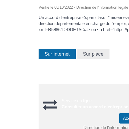
Vérifié le 03/10/2022 - Direction de l'information légal
Un accord d'entreprise <span class="miseeneviden
direction départementale en charge de l'emploi, d
xml=R59864">DDETS</a> ou <a href="https://
Sur internet
Sur place
Un service en ligne permet de rechercher un acc
Service en ligne
Consulter un accord d'entreprise
Ac
Direction de l'informatio