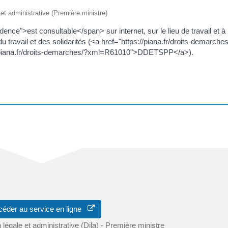
e et administrative (Première ministre)
ce">est consultable</span> sur internet, sur le lieu de travail et à 
u travail et des solidarités (<a href="https://piana.fr/droits-demarche
piana.fr/droits-demarches/?xml=R61010">DDETSPP</a>).
ord d'entreprise :
céder au service en ligne
n légale et administrative (Dila) - Première ministre