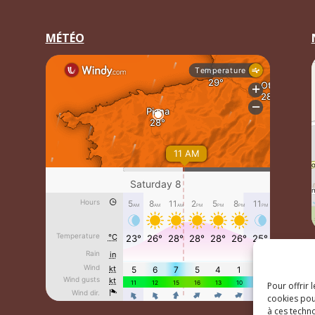
MÉTÉO
Pour offrir 
cookies pou
à ces techn