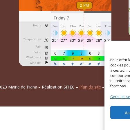
Pour offrir 
cookies pou
à ces techn
comportemen
ou retirer 
fonctions.
023 Mairie de Piana – Réalisation
SITEC
–
Plan du site
–
Mention Lég
Gérer les se
Ac