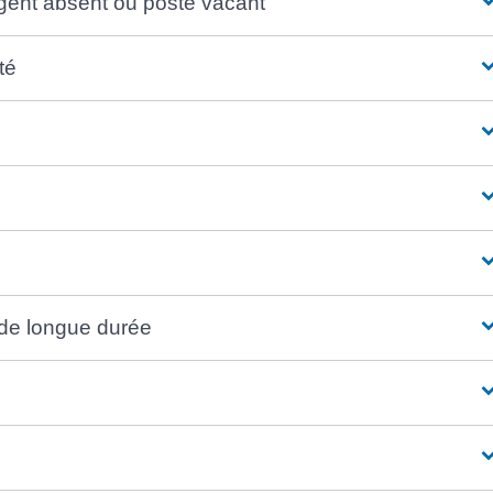
ent absent ou poste vacant
té
de longue durée