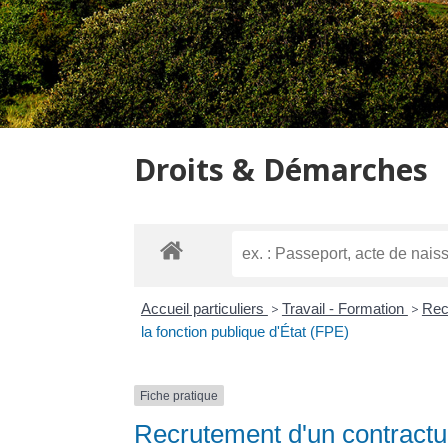
Droits & Démarches
Accueil particuliers
>
Travail - Formation
>
Rec
la fonction publique d'État (FPE)
Fiche pratique
Recrutement d'un contractue