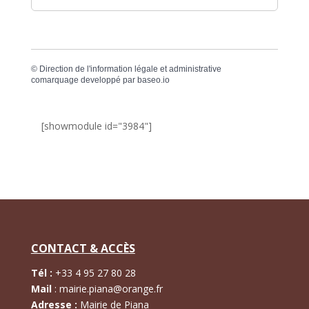
©
Direction de l'information légale et administrative
comarquage developpé par
baseo.io
[showmodule id="3984"]
CONTACT & ACCÈS
Tél :
+
33 4 95 27 80 28
Mail
:
mairie.piana@orange.fr
Adresse :
Mairie de Piana