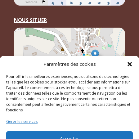
NOUS SITUER
Paramètres des cookies
Pour offrir les meilleures expériences, nous utilisons des technologies
telles que les cookies pour stocker et/ou accéder aux informations sur
l'appareil. Le consentement à ces technologies nous permettra de
traiter des données telles que le comportement de navigation ou les
identifiants uniques sur ce site. Ne pas consentir ou retirer son
Leaflet
, \r\n©
OpenStreetMap
contributeurs
consentement peut affecter négativement certaines caractéristiques et
fonctions.
Gérer les services
© 2023 Mairie de Piana – Réalisation
SITEC
–
Plan du
site
–
Mention Légales
Accepter