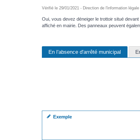
Vérifié le 29/01/2021 - Direction de l'information légal
Oui, vous devez déneiger le trottoir situé devant v
affiché en mairie. Des panneaux peuvent égaleme
En l'absence d'arrêté municipal
E
S'il n'y a pas d'arrêté municipal exigeant le dén
En cas d'accident, la victime (passant, copropri
href="https://piana.fr/droits-demarches/?xml=F2
Toutefois, la responsabilité des riverains (propr
négligence, même sans arrêté municipal imposa
Exemple
Si de la neige glisse du toit d'une maison et 
neiges à certaines périodes de l'année.