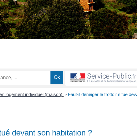
 en logement individuel (maison)
>
Faut-il déneiger le trottoir situé dev
situé devant son habitation ?