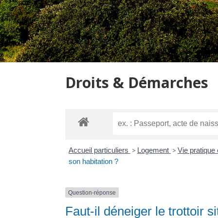
Droits & Démarches
Accueil particuliers
>
Logement
>
Vie pratique
son habitation ?
Question-réponse
Faut-il déneiger le trottoir 