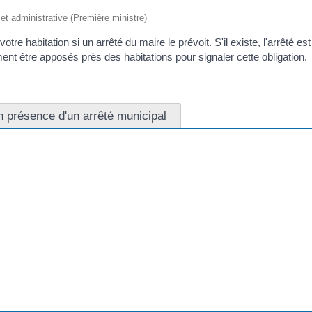
e et administrative (Première ministre)
otre habitation si un arrêté du maire le prévoit. S'il existe, l'arrêté est
nt être apposés près des habitations pour signaler cette obligation.
n présence d'un arrêté municipal
eigement, c'est la mairie qui se charge du déneigement de la voie publ
étaire...) peut engager la responsabilité de la commune en <a
0851">saisissant le tribunal</a>.
iétaire habitant le logement ou locataire) peut également être engagée 
nt le déneigement.
endommage une voiture dans une région qui subit de fortes chutes de