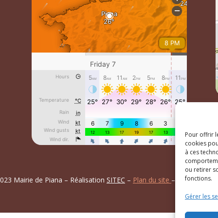
Pour offrir 
cookies pou
à ces techn
comportemen
ou retirer 
fonctions.
023 Mairie de Piana – Réalisation
SITEC
–
Plan du site
–
Mention Lég
Gérer les se