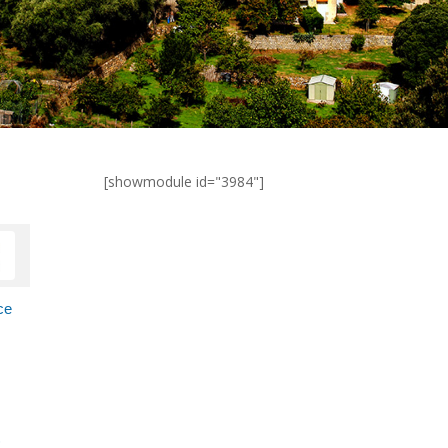
[showmodule id="3984"]
ce
t