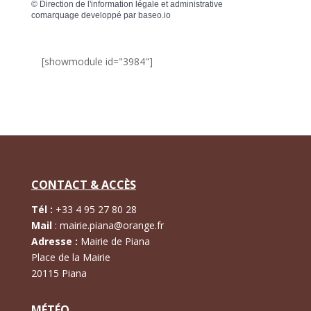
©
Direction de l'information légale et administrative
comarquage developpé par
baseo.io
[showmodule id="3984"]
CONTACT & ACCÈS
Tél :
+
33 4 95 27 80 28
Mail
:
mairie.piana@orange.fr
Adresse :
Mairie de Piana
Place de la Mairie
20115 Piana
MÉTÉO