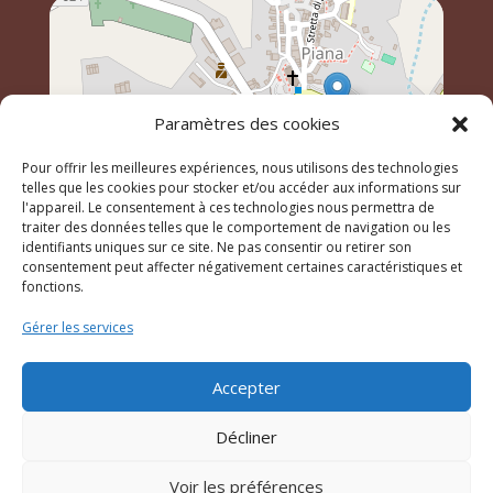
Paramètres des cookies
Pour offrir les meilleures expériences, nous utilisons des technologies
telles que les cookies pour stocker et/ou accéder aux informations sur
l'appareil. Le consentement à ces technologies nous permettra de
traiter des données telles que le comportement de navigation ou les
identifiants uniques sur ce site. Ne pas consentir ou retirer son
Leaflet
, \r\n©
OpenStreetMap
contributeurs
consentement peut affecter négativement certaines caractéristiques et
fonctions.
Gérer les services
© 2023 Mairie de Piana – Réalisation
SITEC
–
Plan du
site
–
Mention Légales
Accepter
Décliner
Voir les préférences