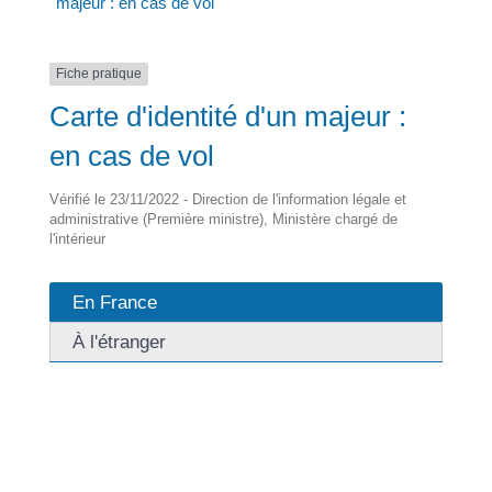
majeur : en cas de vol
Fiche pratique
Carte d'identité d'un majeur :
en cas de vol
Vérifié le 23/11/2022 - Direction de l'information légale et
administrative (Première ministre), Ministère chargé de
l'intérieur
En France
À l'étranger
Si la carte d'identité a été volée, il convient d'en faire la
déclaration pour pouvoir en demander une nouvelle.
Les documents à présenter dépendent de la
possession d'un passeport sécurisé.