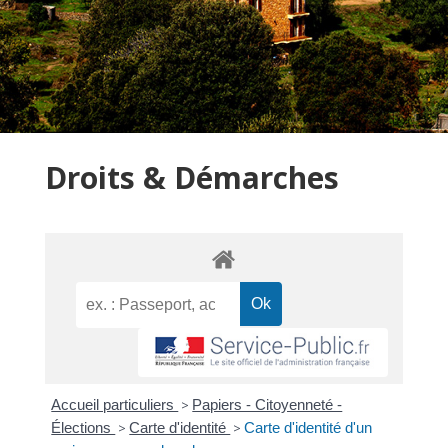
Droits & Démarches
Accueil particuliers
>
Papiers - Citoyenneté -
Élections
>
Carte d'identité
>
Carte d'identité d'un