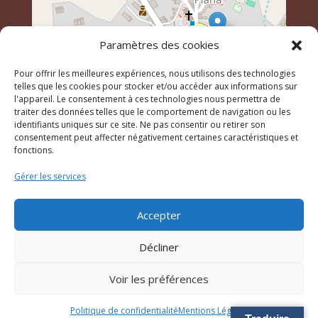
Paramètres des cookies
Pour offrir les meilleures expériences, nous utilisons des technologies
telles que les cookies pour stocker et/ou accéder aux informations sur
l'appareil. Le consentement à ces technologies nous permettra de
traiter des données telles que le comportement de navigation ou les
identifiants uniques sur ce site. Ne pas consentir ou retirer son
Leaflet
, \r\n©
OpenStreetMap
contributeurs
consentement peut affecter négativement certaines caractéristiques et
fonctions.
Gérer les services
© 2023 Mairie de Piana – Réalisation
SITEC
–
Plan du
site
–
Mention Légales
Accepter
Décliner
Voir les préférences
Politique de confidentialité
Mentions Légales