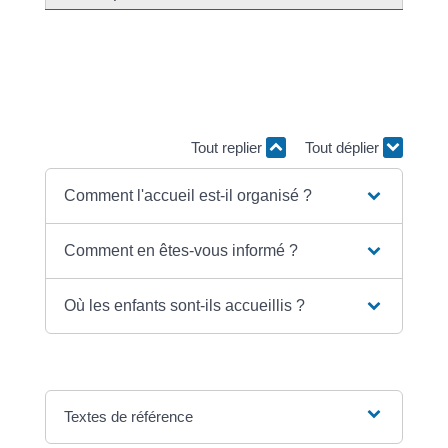
L'organisation de l'accueil dépend du nombre
d'enseignants grévistes. Vous devez être informé des
conséquences de la grève sur la prise en charge de
votre enfant.
Tout replier
Tout déplier
Comment l'accueil est-il organisé ?
Comment en êtes-vous informé ?
Où les enfants sont-ils accueillis ?
Textes de référence