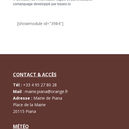
comarquage developpé par
baseo.io
[showmodule id="3984"]
CONTACT & ACCÈS
Tél :
+
33 4 95 27 80 28
Mail
:
mairie.piana@orange.fr
Adresse :
Mairie de Piana
Place de la Mairie
20115 Piana
MÉTÉO