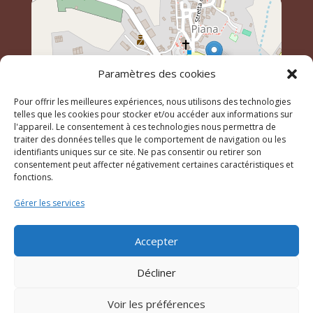
Paramètres des cookies
Pour offrir les meilleures expériences, nous utilisons des technologies
telles que les cookies pour stocker et/ou accéder aux informations sur
l'appareil. Le consentement à ces technologies nous permettra de
traiter des données telles que le comportement de navigation ou les
identifiants uniques sur ce site. Ne pas consentir ou retirer son
Leaflet
, \r\n©
OpenStreetMap
contributeurs
consentement peut affecter négativement certaines caractéristiques et
fonctions.
Gérer les services
© 2023 Mairie de Piana – Réalisation
SITEC
–
Plan du
site
–
Mention Légales
Accepter
Décliner
Voir les préférences