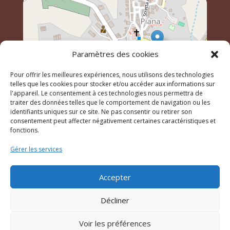
Paramètres des cookies
Pour offrir les meilleures expériences, nous utilisons des technologies
telles que les cookies pour stocker et/ou accéder aux informations sur
l'appareil. Le consentement à ces technologies nous permettra de
traiter des données telles que le comportement de navigation ou les
identifiants uniques sur ce site. Ne pas consentir ou retirer son
Leaflet
, \r\n©
OpenStreetMap
contributeurs
consentement peut affecter négativement certaines caractéristiques et
fonctions.
Gérer les services
© 2023 Mairie de Piana – Réalisation
SITEC
–
Plan du
site
–
Mention Légales
Accepter
Décliner
Voir les préférences