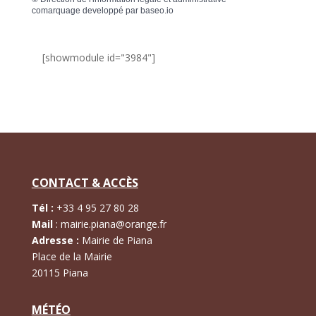
comarquage developpé par
baseo.io
[showmodule id="3984"]
CONTACT & ACCÈS
Tél :
+
33 4 95 27 80 28
Mail
:
mairie.piana@orange.fr
Adresse :
Mairie de Piana
Place de la Mairie
20115 Piana
MÉTÉO