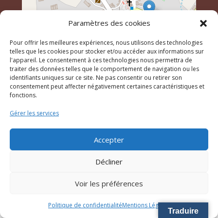
Paramètres des cookies
Pour offrir les meilleures expériences, nous utilisons des technologies
telles que les cookies pour stocker et/ou accéder aux informations sur
l'appareil. Le consentement à ces technologies nous permettra de
traiter des données telles que le comportement de navigation ou les
identifiants uniques sur ce site. Ne pas consentir ou retirer son
Leaflet
, \r\n©
OpenStreetMap
contributeurs
consentement peut affecter négativement certaines caractéristiques et
fonctions.
Gérer les services
© 2023 Mairie de Piana – Réalisation
SITEC
–
Plan du
site
–
Mention Légales
Accepter
Décliner
Voir les préférences
Politique de confidentialité
Mentions Légales
Traduire