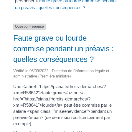
personnel
>
Faute grave ou lourde commise pendant
un préavis : quelles conséquences ?
Question-réponse
Faute grave ou lourde
commise pendant un préavis :
quelles conséquences ?
Vérifié le 06/09/2022 - Direction de l'information légale et
administrative (Première ministre)
Une <a href="https://piana.fr/droits-demarches/?
xml=R58642">faute grave</a> ou <a
href="https://piana.fr/droits-demarches/?
xml=R58641">lourde</a> peut être commise par le
salarié <span class="miseenevidence">pendant un
préavis</span> (de démission ou licenciement par
exemple).