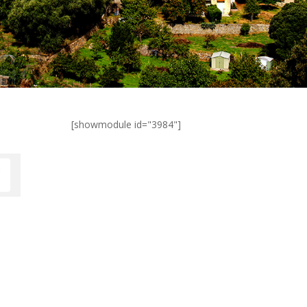
[showmodule id="3984"]