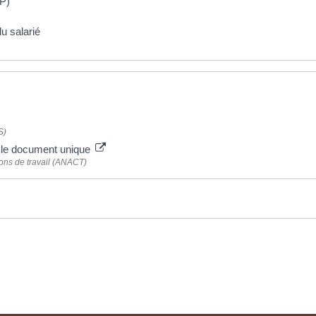
2P)
du salarié
S)
s le document unique
ions de travail (ANACT)