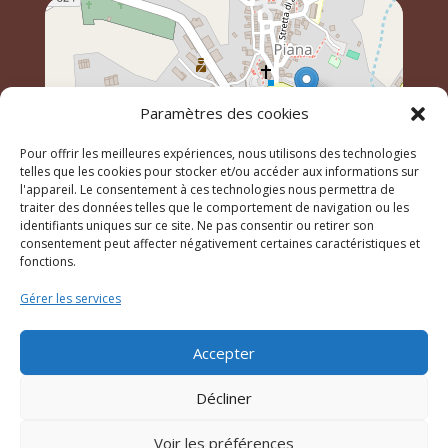
Paramètres des cookies
Pour offrir les meilleures expériences, nous utilisons des technologies
telles que les cookies pour stocker et/ou accéder aux informations sur
l'appareil. Le consentement à ces technologies nous permettra de
traiter des données telles que le comportement de navigation ou les
identifiants uniques sur ce site. Ne pas consentir ou retirer son
Leaflet
, \r\n©
OpenStreetMap
contributeurs
consentement peut affecter négativement certaines caractéristiques et
fonctions.
Gérer les services
© 2023 Mairie de Piana – Réalisation
SITEC
–
Plan du
site
–
Mention Légales
Accepter
Décliner
Voir les préférences