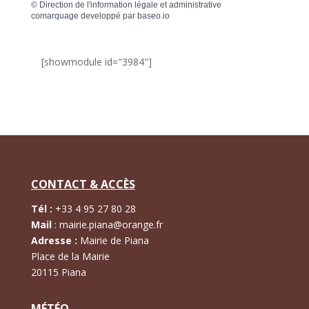
©
Direction de l'information légale et administrative
comarquage developpé par
baseo.io
[showmodule id="3984"]
CONTACT & ACCÈS
Tél :
+
33 4 95 27 80 28
Mail
:
mairie.piana@orange.fr
Adresse :
Mairie de Piana
Place de la Mairie
20115 Piana
MÉTÉO