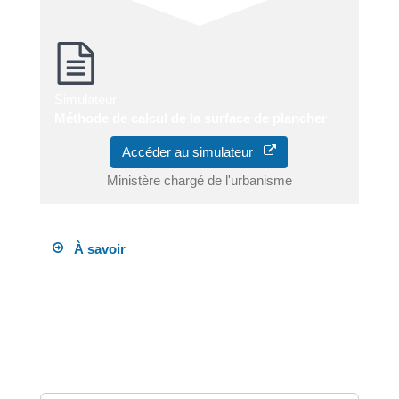
Simulateur
Méthode de calcul de la surface de plancher
Accéder au simulateur
Ministère chargé de l'urbanisme
À savoir
Dans ce formulaire, il est fait référence à la <a
href="https://piana.fr/droits-demarches/?
xml=R62817">surface taxable</a>, c'est-à-dire la
surface correspondant à la taxe d'aménagement.