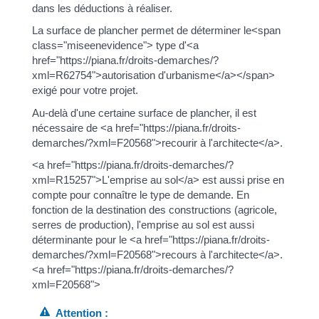
dans les déductions à réaliser.
La surface de plancher permet de déterminer le<span
class="miseenevidence"> type d'<a
href="https://piana.fr/droits-demarches/?
xml=R62754">autorisation d'urbanisme</a></span>
exigé pour votre projet.
Au-delà d'une certaine surface de plancher, il est
nécessaire de <a href="https://piana.fr/droits-
demarches/?xml=F20568">recourir à l'architecte</a>.
<a href="https://piana.fr/droits-demarches/?
xml=R15257">L'emprise au sol</a> est aussi prise en
compte pour connaître le type de demande. En
fonction de la destination des constructions (agricole,
serres de production), l'emprise au sol est aussi
déterminante pour le <a href="https://piana.fr/droits-
demarches/?xml=F20568">recours à l'architecte</a>.
<a href="https://piana.fr/droits-demarches/?
xml=F20568">
Attention :