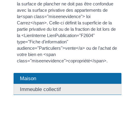
la surface de plancher ne doit pas être confondue
avec la surface privative des appartements de
la<span class="miseenevidence"> loi
Carrez</span>. Celle-ci définit la superficie de la
partie privative du lot ou de la fraction de lot lors de
la <LienInterne LienPublication="F2604"
type="Fiche d'information"
audience="Particuliers">vente</a> ou de l'achat de
votre bien en <span
class="miseenevidence">copropriété</span>.
Maison
Immeuble collectif
La surface de plancher correspond à la somme des
surfaces de tous les niveaux construits, <span
class="miseenevidence">clos et couvert</span>, dont
la <span class="miseenevidence">hauteur sous
plafond</span> est <span