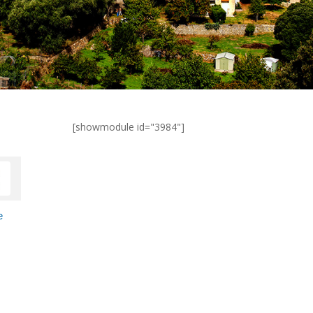
[showmodule id="3984"]
e