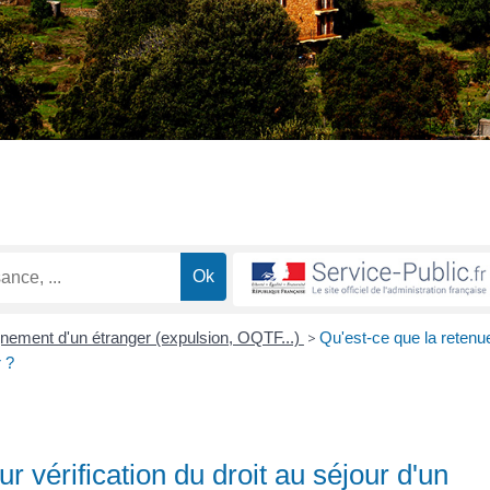
gnement d'un étranger (expulsion, OQTF...)
>
Qu'est-ce que la retenu
r ?
r vérification du droit au séjour d'un