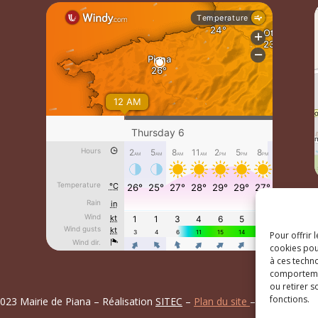
Pour offrir 
cookies pou
à ces techn
comportemen
ou retirer 
fonctions.
023 Mairie de Piana – Réalisation
SITEC
–
Plan du site
–
Mention Lég