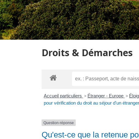
Droits & Démarches
Accueil particuliers
>
Étranger - Europe
>
Éloi
pour vérification du droit au séjour d'un étrange
Question-réponse
Qu'est-ce que la retenue pou