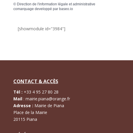
©
Direction de l'information légale et administrative
comarquage developpé par
baseo.io
[showmodule id="3984"]
CONTACT & ACCÈS
Tél :
+
33 4 95 27 80 28
Mail
:
mairie.piana@orange.fr
Adresse :
Mairie de Piana
Place de la Mairie
20115 Piana