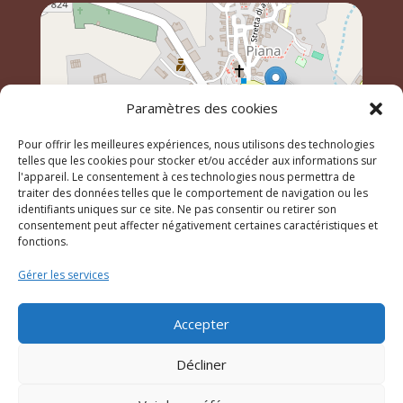
Paramètres des cookies
Pour offrir les meilleures expériences, nous utilisons des technologies
telles que les cookies pour stocker et/ou accéder aux informations sur
l'appareil. Le consentement à ces technologies nous permettra de
traiter des données telles que le comportement de navigation ou les
identifiants uniques sur ce site. Ne pas consentir ou retirer son
Leaflet
, \r\n©
OpenStreetMap
contributeurs
consentement peut affecter négativement certaines caractéristiques et
fonctions.
Gérer les services
© 2023 Mairie de Piana – Réalisation
SITEC
–
Plan du
site
–
Mention Légales
Accepter
Décliner