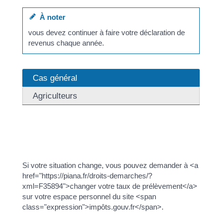
À noter
vous devez continuer à faire votre déclaration de
revenus chaque année.
Cas général
Agriculteurs
Les acomptes sont calculés par les impôts
automatiquement en fonction de la dernière situation
connue par leurs services.
Si votre situation change, vous pouvez demander à <a
href="https://piana.fr/droits-demarches/?
xml=F35894">changer votre taux de prélèvement</a>
sur votre espace personnel du site <span
class="expression">impôts.gouv.fr</span>.