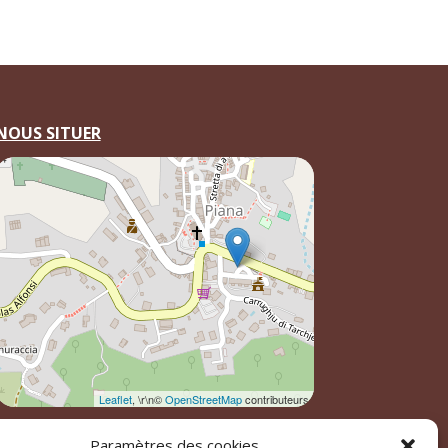
NOUS SITUER
Leaflet
, \r\n©
OpenStreetMap
contributeurs
Paramètres des cookies