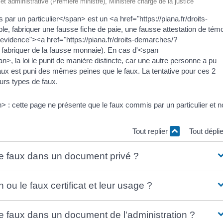
e et administrative (Première ministre), Ministère chargé de la justice
 un particulier</span> est un <a href="https://piana.fr/droits-
 fabriquer une fausse fiche de paie, une fausse attestation de témo
evidence"><a href="https://piana.fr/droits-demarches/?
abriquer de la fausse monnaie). En cas d'<span
 la loi le punit de manière distincte, car une autre personne a pu
 faux est puni des mêmes peines que le faux. La tentative pour ces 2
eurs types de faux.
: cette page ne présente que le faux commis par un particulier et n
Tout replier
Tout dépli
de faux dans un document privé ?
 ou le faux certificat et leur usage ?
de faux dans un document de l'administration ?