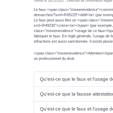
Vérifié le 28/12/2022 - Direction de l'information légal
Le faux <span class="miseenevidence">commis par
demarches/?xml=R49229">délit</a> (par exemple,
Le faux peut aussi être un <span class="miseen
xml=R49230">crime</a></span> (par exemple, f
class="miseenevidence">usage de ce faux</span>,
fabriquer le faux. En règle générale, l'usage de
infractions est aussi sanctionnée. Il existe plusi
<span class="miseenevidence">Attention</span> 
un professionnel du droit.
Qu'est-ce que le faux et l'usage 
Qu'est-ce que la fausse attestation
Qu'est-ce que le faux et l'usage 