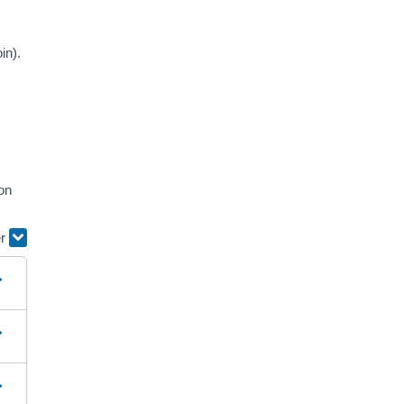
in).
on
er