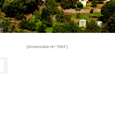
[showmodule id="3984"]