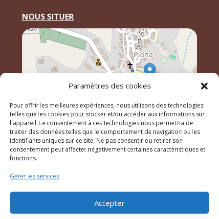
NOUS SITUER
Paramètres des cookies
Pour offrir les meilleures expériences, nous utilisons des technologies
telles que les cookies pour stocker et/ou accéder aux informations sur
l'appareil. Le consentement à ces technologies nous permettra de
traiter des données telles que le comportement de navigation ou les
identifiants uniques sur ce site. Ne pas consentir ou retirer son
Leaflet
, \r\n©
OpenStreetMap
contributeurs
consentement peut affecter négativement certaines caractéristiques et
fonctions.
Gérer les services
© 2023 Mairie de Piana – Réalisation
SITEC
–
Plan du
site
–
Mention Légales
Accepter