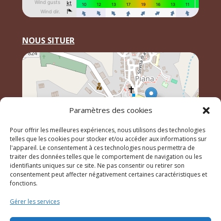
NOUS SITUER
Paramètres des cookies
Pour offrir les meilleures expériences, nous utilisons des technologies
telles que les cookies pour stocker et/ou accéder aux informations sur
l'appareil. Le consentement à ces technologies nous permettra de
traiter des données telles que le comportement de navigation ou les
identifiants uniques sur ce site. Ne pas consentir ou retirer son
Leaflet
, \r\n©
OpenStreetMap
contributeurs
consentement peut affecter négativement certaines caractéristiques et
fonctions.
Gérer les services
© 2023 Mairie de Piana – Réalisation
SITEC
–
Plan du