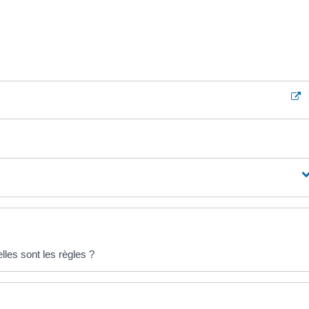
propriétaire à payer une amende pénale de <span class="valeur">6
0 000 €</span> maximum lorsque le propriétaire est une <a
R40703">personne morale</a>).
lles sont les règles ?