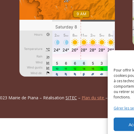
Pour offrir 
cookies pou
à ces techn
comportemen
ou retirer 
fonctions.
023 Mairie de Piana – Réalisation
SITEC
–
Plan du site
–
Mention Lég
Gérer les se
Ac