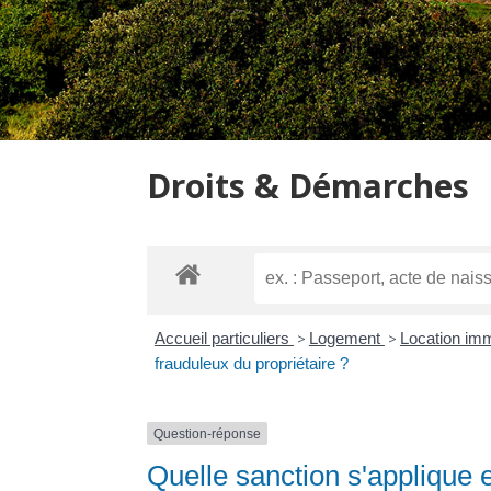
Droits & Démarches
Accueil particuliers
>
Logement
>
Location immo
frauduleux du propriétaire ?
Question-réponse
Quelle sanction s'applique 