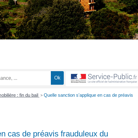
bilière : fin du bail
>
Quelle sanction s'applique en cas de préavis
en cas de préavis frauduleux du