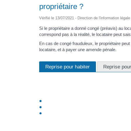
propriétaire ?
Vérifié le 13/07/2021 - Direction de l'information légal
Si le propriétaire a donné congé (préavis) au loc
correspond pas à la réalité, le locataire peut saisi
En cas de congé frauduleux, le propriétaire peu
locataire, et à payer une amende pénale.
Reprise pour habiter
Reprise pou
Le locataire peut contester le motif du congé (ou 
suivantes :
Le logement n'est pas habité par la ou les p
Le logement est vide
Le logement est utilisé comme résidence se
Le locataire doit ensuite saisir le juge des conten
demander au juge de lui accorder des dommages e