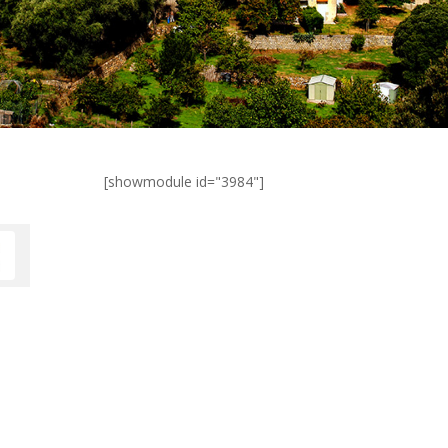
[showmodule id="3984"]