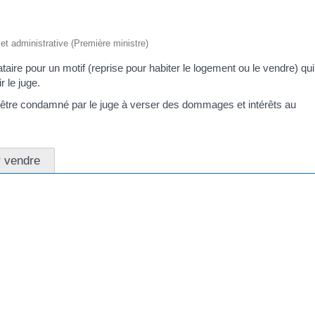
e et administrative (Première ministre)
ataire pour un motif (reprise pour habiter le logement ou le vendre) qu
r le juge.
t être condamné par le juge à verser des dommages et intérêts au
r vendre
du préavis) si, après avoir quitté les lieux, il apporte une des preuves
ersonnes mentionnées dans la lettre de congé
condaire
tieux de la protection du tribunal dont dépend le logement. Il doit
t intérêts en réparation du préjudice subi.