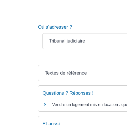
Le juge peut décider de condamner en outre le 
000 €</span> maximum (<span class="valeur">3
href="https://piana.fr/droits-demarches/?xml=
Où s’adresser ?
Tribunal judiciaire
Textes de référence
Questions ? Réponses !
Vendre un logement mis en location : que
Et aussi