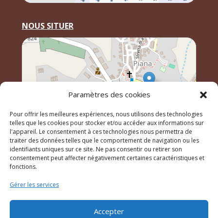
NOUS SITUER
Paramètres des cookies
Pour offrir les meilleures expériences, nous utilisons des technologies
telles que les cookies pour stocker et/ou accéder aux informations sur
l'appareil. Le consentement à ces technologies nous permettra de
traiter des données telles que le comportement de navigation ou les
identifiants uniques sur ce site. Ne pas consentir ou retirer son
Leaflet
, \r\n©
OpenStreetMap
contributeurs
consentement peut affecter négativement certaines caractéristiques et
fonctions.
Gérer les services
© 2023 Mairie de Piana – Réalisation
SITEC
–
Plan du
site
–
Mention Légales
Accepter