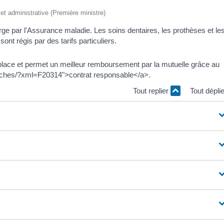
e et administrative (Première ministre)
arge par l'Assurance maladie. Les soins dentaires, les prothèses et le
nt régis par des tarifs particuliers.
place et permet un meilleur remboursement par la mutuelle grâce au
marches/?xml=F20314">contrat responsable</a>.
Tout replier
Tout dépli