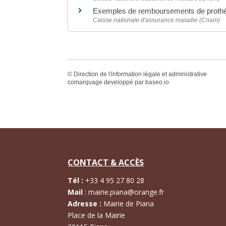
Exemples de remboursements de proth
Caisse nationale d'assurance maladie (Cnam)
©
Direction de l'information légale et administrative
comarquage developpé par
baseo.io
CONTACT & ACCÈS
Tél :
+
33 4 95 27 80 28
Mail
:
mairie.piana@orange.fr
Adresse :
Mairie de Piana
Place de la Mairie