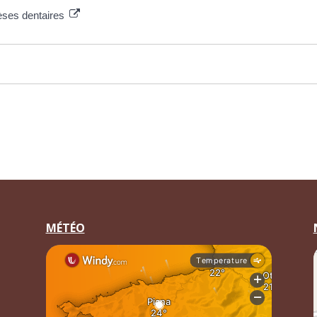
èses dentaires
MÉTÉO