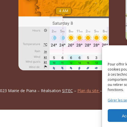
Pour offrir 
cookies pou
à ces techn
comportemen
ou retirer 
fonctions.
023 Mairie de Piana – Réalisation
SITEC
–
Plan du site
–
Mention Lég
Gérer les se
Ac