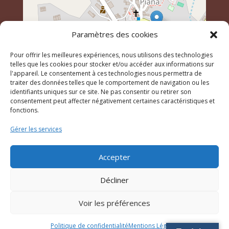
Paramètres des cookies
Pour offrir les meilleures expériences, nous utilisons des technologies
telles que les cookies pour stocker et/ou accéder aux informations sur
l'appareil. Le consentement à ces technologies nous permettra de
traiter des données telles que le comportement de navigation ou les
identifiants uniques sur ce site. Ne pas consentir ou retirer son
Leaflet
, \r\n©
OpenStreetMap
contributeurs
consentement peut affecter négativement certaines caractéristiques et
fonctions.
Gérer les services
© 2023 Mairie de Piana – Réalisation
SITEC
–
Plan du
site
–
Mention Légales
Accepter
Décliner
Voir les préférences
Politique de confidentialité
Mentions Légales