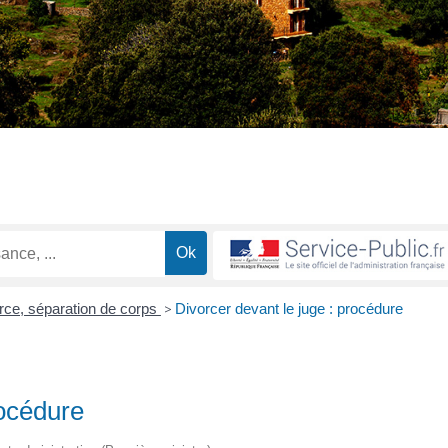
rce, séparation de corps
>
Divorcer devant le juge : procédure
rocédure