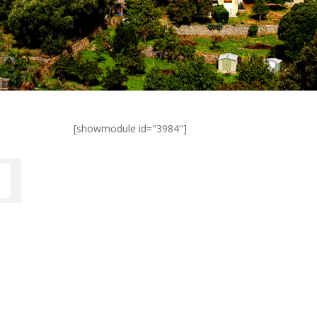
[showmodule id="3984"]