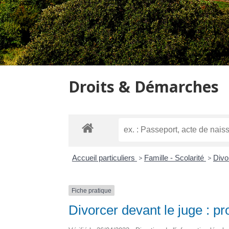
Droits & Démarches
Accueil particuliers
>
Famille - Scolarité
>
Divo
Fiche pratique
Divorcer devant le juge : p