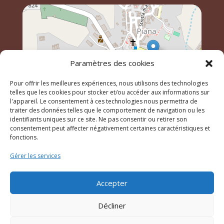
Paramètres des cookies
Pour offrir les meilleures expériences, nous utilisons des technologies
telles que les cookies pour stocker et/ou accéder aux informations sur
l'appareil. Le consentement à ces technologies nous permettra de
traiter des données telles que le comportement de navigation ou les
identifiants uniques sur ce site. Ne pas consentir ou retirer son
Leaflet
, \r\n©
OpenStreetMap
contributeurs
consentement peut affecter négativement certaines caractéristiques et
fonctions.
Gérer les services
© 2023 Mairie de Piana – Réalisation
SITEC
–
Plan du
site
–
Mention Légales
Accepter
Décliner