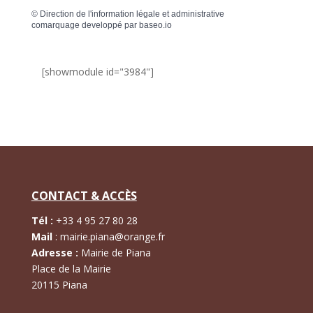
©
Direction de l'information légale et administrative
comarquage developpé par
baseo.io
[showmodule id="3984"]
CONTACT & ACCÈS
Tél :
+
33 4 95 27 80 28
Mail
:
mairie.piana@orange.fr
Adresse :
Mairie de Piana
Place de la Mairie
20115 Piana