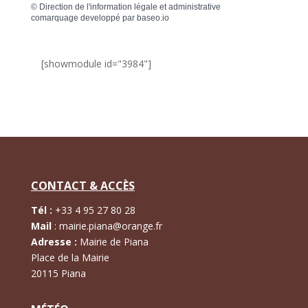
©
Direction de l'information légale et administrative
comarquage developpé par
baseo.io
[showmodule id="3984"]
CONTACT & ACCÈS
Tél :
+
33 4 95 27 80 28
Mail
:
mairie.piana@orange.fr
Adresse :
Mairie de Piana
Place de la Mairie
20115 Piana