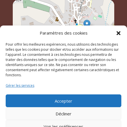
Paramètres des cookies
Pour offrir les meilleures expériences, nous utilisons des technologies
telles que les cookies pour stocker et/ou accéder aux informations sur
l'appareil. Le consentement à ces technologies nous permettra de
traiter des données telles que le comportement de navigation ou les
identifiants uniques sur ce site. Ne pas consentir ou retirer son
Leaflet
, \r\n©
OpenStreetMap
contributeurs
consentement peut affecter négativement certaines caractéristiques et
fonctions.
Gérer les services
© 2023 Mairie de Piana – Réalisation
SITEC
–
Plan du
site
–
Mention Légales
Accepter
Décliner
Voir les préférences