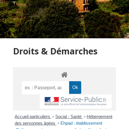
Droits & Démarches
Accueil particuliers
>
Social - Santé
>
Hébergement
des personnes âgées
>
Ehpad : établissement