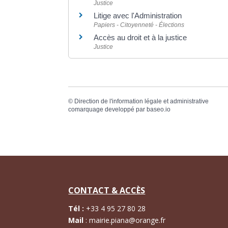
Justice
Litige avec l'Administration
Papiers - Citoyenneté - Élections
Accès au droit et à la justice
Justice
©
Direction de l'information légale et administrative
comarquage developpé par
baseo.io
CONTACT & ACCÈS
Tél :
+
33 4 95 27 80 28
Mail
:
mairie.piana@orange.fr