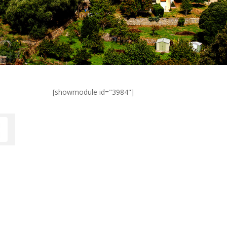
[showmodule id="3984"]