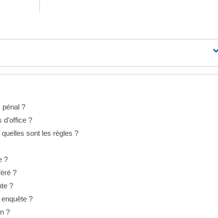
s pénal ?
d'office ?
quelles sont les règles ?
e ?
féré ?
nte ?
e enquête ?
on ?