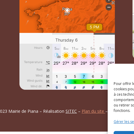
Pour offrir 
cookies pou
à ces techn
comportemen
ou retirer 
fonctions.
023 Mairie de Piana – Réalisation
SITEC
–
Plan du site
–
Mention Lég
Gérer les se