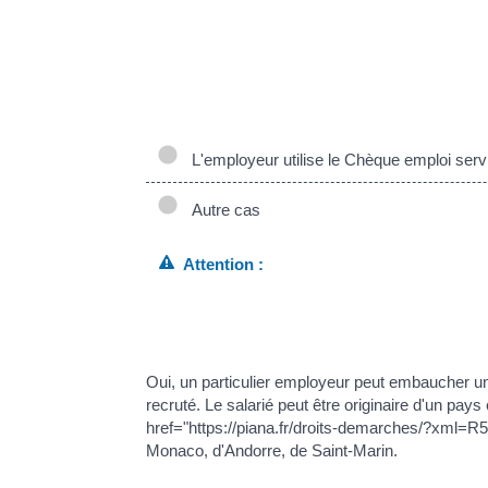
L'employeur doit suivre ensuite les <a href="htt
d'embauche</a>.
Si le salarié n'a pas de numéro de Sécurité soci
xml=F16467">demande d'immatriculation </a>prés
href="https://piana.fr/droits-demarches/?xml=F
L'employeur utilise le Chèque emploi serv
Autre cas
Attention :
employer un étranger sans titre de travail régu
xml=R49229">délit</a> sanctionné d'une amen
ans d'emprisonnement.
Oui, un particulier employeur peut embaucher un s
recruté. Le salarié peut être originaire d'un p
href="https://piana.fr/droits-demarches/?xml=
Monaco, d'Andorre, de Saint-Marin.