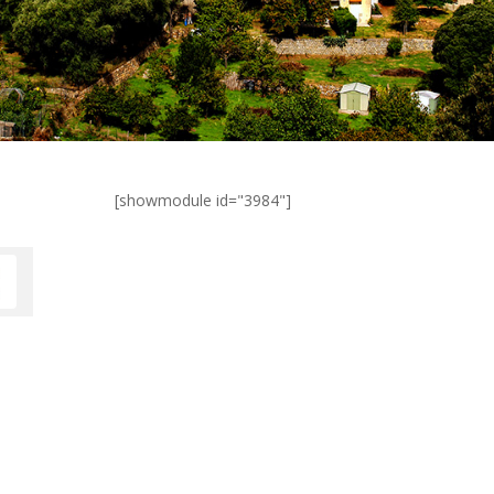
[showmodule id="3984"]