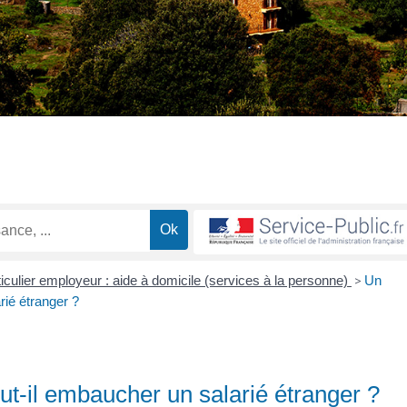
iculier employeur : aide à domicile (services à la personne)
>
Un
rié étranger ?
ut-il embaucher un salarié étranger ?