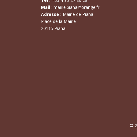
Tél :
+
33 4 95 27 80 28
Mail
:
mairie.piana@orange.fr
Adresse :
Mairie de Piana
Place de la Mairie
20115 Piana
© 2