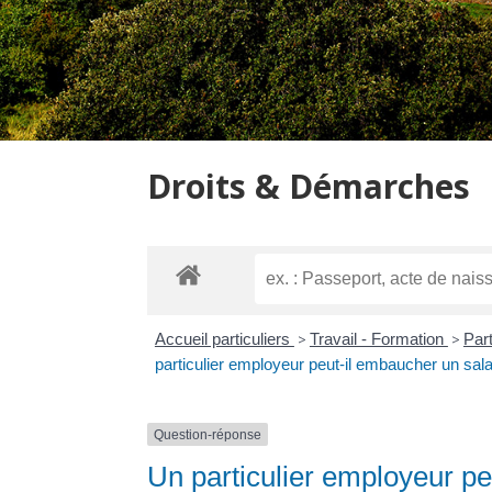
Droits & Démarches
Accueil particuliers
>
Travail - Formation
>
Part
particulier employeur peut-il embaucher un sala
Question-réponse
Un particulier employeur pe