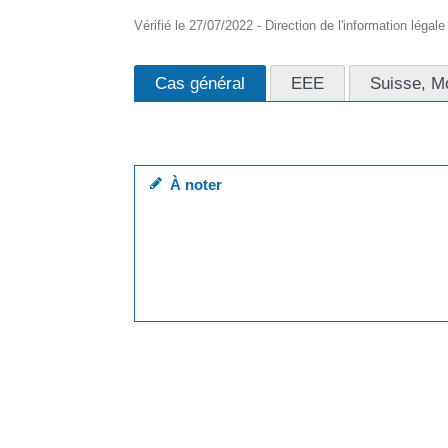
Vérifié le 27/07/2022 - Direction de l'information légal
Cas général
EEE
Suisse, M
Le particulier employeur qui embauche un salari
À noter
si le futur salarié est <a href="https://piana
href="https://piana.fr/droits-demarches/?xml=
href="https://www.immigration.interieur.gouv.f
relatifs-a-la-mobilite-professionnelle" target=
particulières.
Avant l'embauche, le particulier employeur doit 
href="https://piana.fr/droits-demarches/?xml=N1
class="miseenevidence"> l'autorisant à travaill
Il peut s'agir, par exemple, d'un visa long séjour v