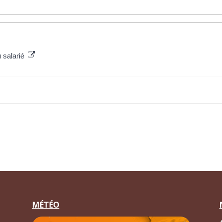
u salarié
MÉTÉO