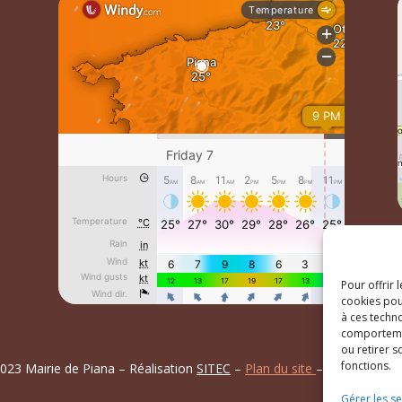
Pour offrir 
cookies pou
à ces techn
comportemen
ou retirer 
fonctions.
023 Mairie de Piana – Réalisation
SITEC
–
Plan du site
–
Mention Lég
Gérer les se