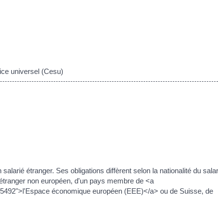
ps://piana.fr/droits-demarches/?xml=F1692">formalités habituelles
ale, la procédure de <a href="https://piana.fr/droits-demarches/?
ente des particularités, notamment si l'employeur utilise <a
2912">le chèque emploi service universel (cesu).</a>
ice universel (Cesu)
lier est un <a href="https://piana.fr/droits-demarches/?
de pouvant aller jusqu'à <span class="valeur">15 000 €</span> et 
alarié étranger. Ses obligations diffèrent selon la nationalité du salar
ays étranger non européen, d'un pays membre de <a
R55492">l'Espace économique européen (EEE)</a> ou de Suisse, de