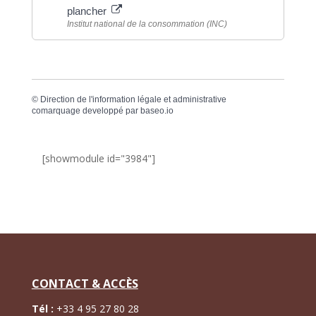
plancher
Institut national de la consommation (INC)
©
Direction de l'information légale et administrative
comarquage developpé par
baseo.io
[showmodule id="3984"]
CONTACT & ACCÈS
Tél :
+
33 4 95 27 80 28