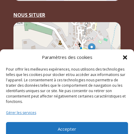
NOUS SITUER
Paramètres des cookies
Pour offrir les meilleures expériences, nous utilisons des technologies
telles que les cookies pour stocker et/ou accéder aux informations sur
l'appareil. Le consentement à ces technologies nous permettra de
traiter des données telles que le comportement de navigation ou les
identifiants uniques sur ce site. Ne pas consentir ou retirer son
Leaflet
, \r\n©
OpenStreetMap
contributeurs
consentement peut affecter négativement certaines caractéristiques et
fonctions.
Gérer les services
© 2023 Mairie de Piana – Réalisation
SITEC
–
Plan du
site
–
Mention Légales
Accepter