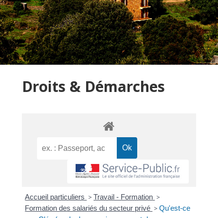
Droits & Démarches
Accueil particuliers
>
Travail - Formation
>
Formation des salariés du secteur privé
>
Qu'est-ce