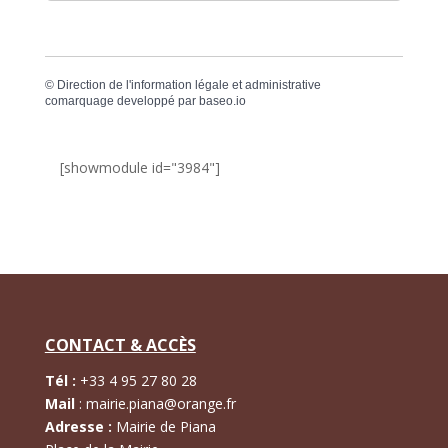
©
Direction de l'information légale et administrative
comarquage developpé par
baseo.io
[showmodule id="3984"]
CONTACT & ACCÈS
Tél :
+
33 4 95 27 80 28
Mail
:
mairie.piana@orange.fr
Adresse :
Mairie de Piana